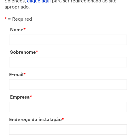
Sciences,
clique aqui
para ser redirecionado ao site
apropriado.
*
= Required
Nome
*
Sobrenome
*
E-mail
*
Empresa
*
Endereço da instalação
*