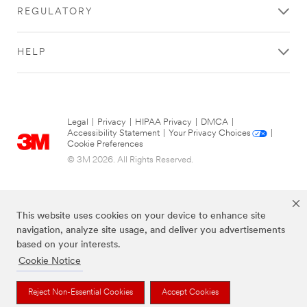
REGULATORY
HELP
Legal
|
Privacy
|
HIPAA Privacy
|
DMCA
|
Accessibility Statement
|
Your Privacy Choices
|
Cookie Preferences
© 3M 2026. All Rights Reserved.
This website uses cookies on your device to enhance site
navigation, analyze site usage, and deliver you advertisements
based on your interests.
Cookie Notice
The brands listed above are trademarks of 3M.
Reject Non-Essential Cookies
Accept Cookies