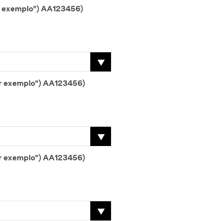
Número de série 1 (p. ex. (abreviatura de "por exemplo") AA123456)
Número de série 2 (p. ex. (abreviatura de "por exemplo") AA123456)
Número de série 3 (p. ex. (abreviatura de "por exemplo") AA123456)