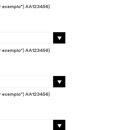
Número de série 4 (p. ex. (abreviatura de "por exemplo") AA123456)
Número de série 5 (p. ex. (abreviatura de "por exemplo") AA123456)
Número de série 6 (p. ex. (abreviatura de "por exemplo") AA123456)