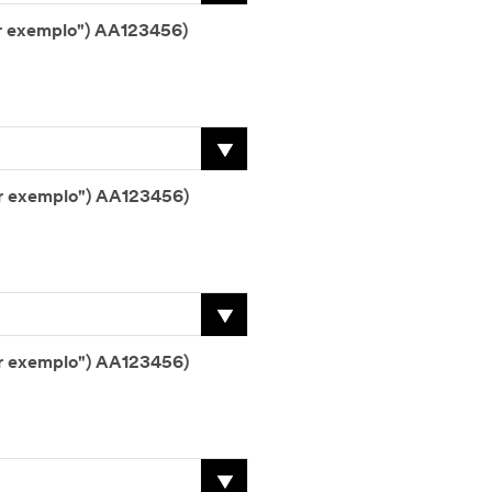
Número de série 7 (p. ex. (abreviatura de "por exemplo") AA123456)
Número de série 8 (p. ex. (abreviatura de "por exemplo") AA123456)
Número de série 9 (p. ex. (abreviatura de "por exemplo") AA123456)