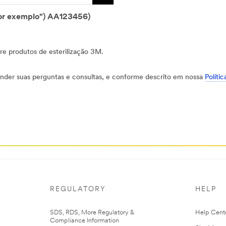
Número de série 10 (p. ex. (abreviatura de "por exemplo") AA123456)
re produtos de esterilização 3M.
nder suas perguntas e consultas, e conforme descrito em nossa
Políti
REGULATORY
HELP
r
SDS, RDS, More Regulatory &
Help Cent
Compliance Information