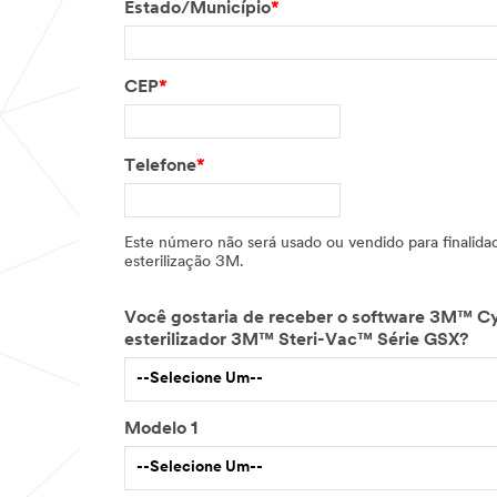
Estado/Município
*
CEP
*
Telefone
*
Este número não será usado ou vendido para finalidades de marketing. Você somente será contatado se for importante atuali
esterilização 3M.
Você gostaria de receber o software 3M™ C
esterilizador 3M™ Steri-Vac™ Série GSX?
--Selecione Um--
Modelo 1
--Selecione Um--