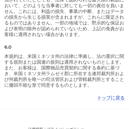
知されていたとしても、法律で認められる最大限の範囲に
おいて、どのような当事者に対しても一切の責任を負いま
せん。これには、利益の損失、事業の中断、またはデータ
の損失から生じる損害が含まれますが、これらに限定され
るものではありません。一部の地域では、黙示的な保証お
よび表明の除外が認められていないため、上記の免責がお
客様に適用されない場合があります。
6.0
本規約は、米国ミネソタ州の法律に準拠し、法の選択に関
する規則または国連の規則は適用されないものとします。
また、お客様は、国際物品売買契約に関する条約に基づ
き、米国ミネソタ州ラムゼイ郡に所在する連邦裁判所およ
び州裁判所を唯一の司法管区および管轄裁判所とすること
に撤回不能な形で同意するものとします。
トップに戻る