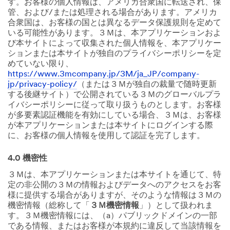
す。お客様の個人情報は、アメリカ合衆国に転送され、保
管、および/または処理される場合があります。アメリカ
合衆国は、お客様の国とは異なるデータ保護規則を定めて
いる可能性があります。３Ｍは、本アプリケーションおよ
び本サイトによって収集された個人情報を、本アプリケー
ションまたは本サイトが独自のプライバシーポリシーを定
めていない限り、
https://www.3mcompany.jp/3M/ja_JP/company-
jp/privacy-policy/
（または３Ｍが独自の裁量で随時更新
する後継サイト）で公開されている３Ｍのグローバルプラ
イバシーポリシーに従って取り扱うものとします。お客様
が多要素認証機能を有効にしている場合、３Ｍは、お客様
が本アプリケーションまたは本サイトにログインする際
に、お客様の個人情報を使用して認証を完了します。
4.0 機密性
３Ｍは、本アプリケーションまたは本サイトを通じて、特
定の非公開の３Ｍの情報およびデータへのアクセスをお客
様に提供する場合がありますが、そのような情報は３Ｍの
機密情報（総称して「
３Ｍ機密情報
」）として扱われま
す。３Ｍ機密情報には、（a）パブリックドメインの一部
である情報、またはお客様が本規約に違反して当該情報を