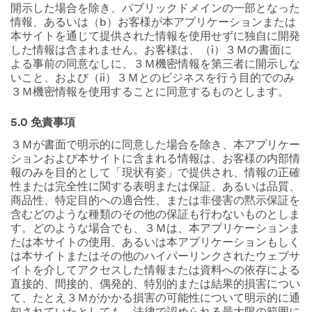
開示した場合を除き、パブリックドメインの一部となった
情報、あるいは（b）お客様が本アプリケーションまたは
本サイトを通じて提供された情報を使用せずに独自に開発
した情報は含まれません。お客様は、（i）３Ｍの書面に
よる事前の同意なしに、３Ｍ機密情報を第三者に開示しな
いこと、および（ii）３Ｍとのビジネスを行う目的でのみ
３Ｍ機密情報を使用することに同意するものとします。
5.0 免責事項
３Ｍが書面で明示的に同意した場合を除き、本アプリケー
ションおよび本サイトに含まれる情報は、お客様の内部情
報のみを目的として「現状有姿」で提供され、情報の正確
性または完全性に関する表明または保証、あるいは品質、
商品性、特定目的への適合性、または非侵害の黙示保証を
含むどのような種類のその他の保証も行わないものとしま
す。どのような場合でも、３Ｍは、本アプリケーションま
たは本サイトの使用、あるいは本アプリケーションもしく
は本サイトまたはその他のハイパーリンクされたウェブサ
イトを介してアクセスした情報または資料への依存による
直接的、間接的、偶発的、特別的または結果的損害につい
て、たとえ３Ｍがかかる損害の可能性について明示的に通