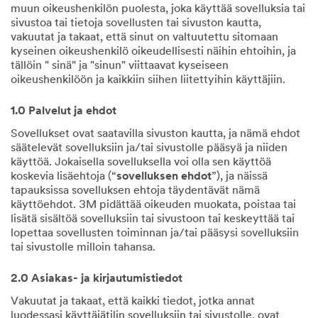
muun oikeushenkilön puolesta, joka käyttää sovelluksia tai
sivustoa tai tietoja sovellusten tai sivuston kautta,
vakuutat ja takaat, että sinut on valtuutettu sitomaan
kyseinen oikeushenkilö oikeudellisesti näihin ehtoihin, ja
tällöin " sinä" ja "sinun" viittaavat kyseiseen
oikeushenkilöön ja kaikkiin siihen liitettyihin käyttäjiin.
1.0 Palvelut ja ehdot
Sovellukset ovat saatavilla sivuston kautta, ja nämä ehdot
säätelevät sovelluksiin ja/tai sivustolle pääsyä ja niiden
käyttöä. Jokaisella sovelluksella voi olla sen käyttöä
koskevia lisäehtoja (“
sovelluksen ehdot
”), ja näissä
tapauksissa sovelluksen ehtoja täydentävät nämä
käyttöehdot. 3M pidättää oikeuden muokata, poistaa tai
lisätä sisältöä sovelluksiin tai sivustoon tai keskeyttää tai
lopettaa sovellusten toiminnan ja/tai pääsysi sovelluksiin
tai sivustolle milloin tahansa.
2.0 Asiakas- ja kirjautumistiedot
Vakuutat ja takaat, että kaikki tiedot, jotka annat
luodessasi käyttäjätilin sovelluksiin tai sivustolle, ovat