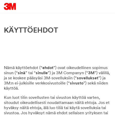
KÄYTTÖEHDOT
Nämä käyttöehdot (“
ehdot
”) ovat oikeudellinen sopimus
sinun (“
sinä
” tai “
sinulle
”) ja 3M Companyn (“
3M
”) välillä,
ja se koskee pääsyäsi 3M-sovelluksiin (“
sovellukset
”) ja
3M:n ei-julkisille verkkosivustoille (“
sivusto
”) sekä niiden
käyttöä.
Kun luot tilin sovellusten tai sivuston käyttöä varten,
sitoudut oikeudellisesti noudattamaan näitä ehtoja. Jos et
hyväksy näitä ehtoja, älä luo tiliä tai käytä sovelluksia tai
sivustoa. Jos hyväksyt nämä ehdot sellaisen yrityksen tai