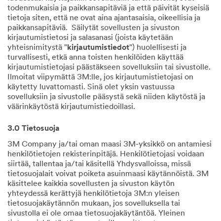
todenmukaisia ja paikkansapitäviä ja että päivität kyseisiä
tietoja siten, että ne ovat aina ajantasaisia, oikeellisia ja
paikkansapitäviä. Säilytät sovellusten ja sivuston
kirjautumistietosi ja salasanasi (joista käytetään
yhteisnimitystä "
kirjautumistiedot
") huolellisesti ja
turvallisesti, etkä anna toisten henkilöiden käyttää
kirjautumistietojasi päästäkseen sovelluksiin tai sivustolle.
Ilmoitat viipymättä 3M:lle, jos kirjautumistietojasi on
käytetty luvattomasti. Sinä olet yksin vastuussa
sovelluksiin ja sivustolle pääsystä sekä niiden käytöstä ja
väärinkäytöstä kirjautumistiedoillasi.
3.0 Tietosuoja
3M Company ja/tai oman maasi 3M-yksikkö on antamiesi
henkilötietojen rekisterinpitäjä. Henkilötietojasi voidaan
siirtää, tallentaa ja/tai käsitellä Yhdysvalloissa, missä
tietosuojalait voivat poiketa asuinmaasi käytännöistä. 3M
käsittelee kaikkia sovellusten ja sivuston käytön
yhteydessä kerättyjä henkilötietoja 3M:n yleisen
tietosuojakäytännön mukaan, jos sovelluksella tai
sivustolla ei ole omaa tietosuojakäytäntöä. Yleinen