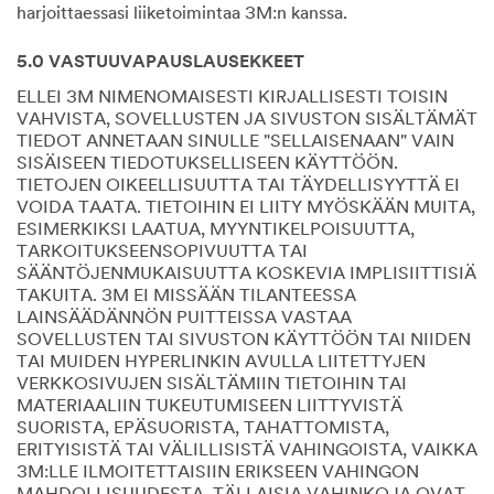
harjoittaessasi liiketoimintaa 3M:n kanssa.
5.0 VASTUUVAPAUSLAUSEKKEET
ELLEI 3M NIMENOMAISESTI KIRJALLISESTI TOISIN
VAHVISTA, SOVELLUSTEN JA SIVUSTON SISÄLTÄMÄT
TIEDOT ANNETAAN SINULLE "SELLAISENAAN" VAIN
SISÄISEEN TIEDOTUKSELLISEEN KÄYTTÖÖN.
TIETOJEN OIKEELLISUUTTA TAI TÄYDELLISYYTTÄ EI
VOIDA TAATA. TIETOIHIN EI LIITY MYÖSKÄÄN MUITA,
ESIMERKIKSI LAATUA, MYYNTIKELPOISUUTTA,
TARKOITUKSEENSOPIVUUTTA TAI
SÄÄNTÖJENMUKAISUUTTA KOSKEVIA IMPLISIITTISIÄ
TAKUITA. 3M EI MISSÄÄN TILANTEESSA
LAINSÄÄDÄNNÖN PUITTEISSA VASTAA
SOVELLUSTEN TAI SIVUSTON KÄYTTÖÖN TAI NIIDEN
TAI MUIDEN HYPERLINKIN AVULLA LIITETTYJEN
VERKKOSIVUJEN SISÄLTÄMIIN TIETOIHIN TAI
MATERIAALIIN TUKEUTUMISEEN LIITTYVISTÄ
SUORISTA, EPÄSUORISTA, TAHATTOMISTA,
ERITYISISTÄ TAI VÄLILLISISTÄ VAHINGOISTA, VAIKKA
3M:LLE ILMOITETTAISIIN ERIKSEEN VAHINGON