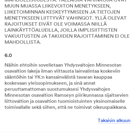
MAHDOLLISUUDESTA. TÄLLAISIA VAHINKOJA OVAT
MUUN MUASSA LIIKEVOITON MENETYKSEEN,
LIIKETOIMINNAN KESKEYTYMISEEN JA TIETOJEN
MENETYKSEEN LIITTYVÄT VAHINGOT. YLLÄ OLEVAT
RAJOITUKSET EIVÄT OLE VOIMASSA NIILLÄ
LAINKÄYTTÖALUEILLA, JOILLA IMPLISIITTISTEN
VAKUUTUSTEN JA TAKUIDEN RAJOITTAMINEN EI OLE
MAHDOLLISTA.
6.0
Näihin ehtoihin sovelletaan Yhdysvaltojen Minnesotan
osavaltion lakeja ilman viittausta lainvalintaa koskeviin
sääntöihin tai YK:n kansainvälistä tavaran kauppaa
koskevaan yleissopimukseen, ja sinä annat
peruuttamattoman suostumuksesi Yhdysvaltojen
Minnesotan osavaltion Ramseyn piirikunnassa sijaitsevien
liittovaltion ja osavaltion tuomioistuinten yksinomaiselle
toimivallalle sekä siihen, että ne toimivat oikeuspaikkana.
Takaisin alkuun