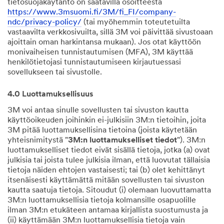
tietosuojakäytäntö on saatavilla osoitteesta
https://www.3msuomi.fi/3M/fi_FI/company-
ndc/privacy-policy/
(tai myöhemmin toteutetuilta
vastaavilta verkkosivuilta, sillä 3M voi päivittää sivustoaan
ajoittain oman harkintansa mukaan). Jos otat käyttöön
monivaiheisen tunnistautumisen (MFA), 3M käyttää
henkilötietojasi tunnistautumiseen kirjautuessasi
sovellukseen tai sivustolle.
4.0 Luottamuksellisuus
3M voi antaa sinulle sovellusten tai sivuston kautta
käyttöoikeuden joihinkin ei-julkisiin 3M:n tietoihin, joita
3M pitää luottamuksellisina tietoina (joista käytetään
yhteisnimitystä "
3M:n luottamukselliset tiedot
"). 3M:n
luottamukselliset tiedot eivät sisällä tietoja, jotka (a) ovat
julkisia tai joista tulee julkisia ilman, että luovutat tällaisia
tietoja näiden ehtojen vastaisesti; tai (b) olet kehittänyt
itsenäisesti käyttämättä mitään sovellusten tai sivuston
kautta saatuja tietoja. Sitoudut (i) olemaan luovuttamatta
3M:n luottamuksellisia tietoja kolmansille osapuolille
ilman 3M:n etukäteen antamaa kirjallista suostumusta ja
(ii) käyttämään 3M:n luottamuksellisia tietoja vain